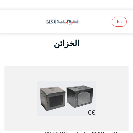
En
الخزائن