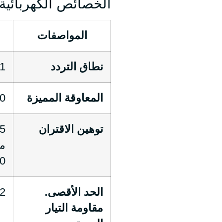
الخصائص الكهربائية و
المواصفات
نطاق التردد
1 – 500 ميجاهرت
المعاوقة المميزة
Ω±6
توهين الاقتران
0-500
الحد الأقصى.
72 Ω/كيلومتر ع
مقاومة التيار