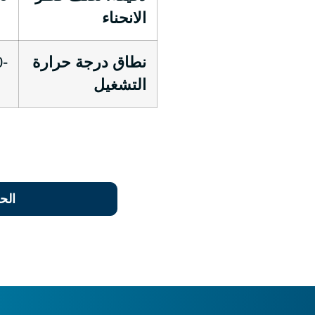
الانحناء
نطاق درجة حرارة
-20 درجة مئوية +65 درجة مئوية
التشغيل
الح