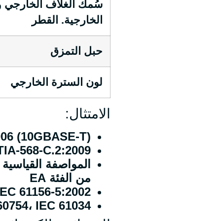
سُمك الغلاف الخارجي و
الخارجية. القطر
حبل التمزق
لون السترة الخارجي
الامتثال:
006 (10GBASE-T)
ANSI/TIA-568-C.2:2009 
من الفئة EA
IEC 61156-5:2002 الفئة A IEC 61156-5:2002
60754، IEC 61034