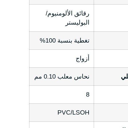
رقائق الألومنيوم/
البوليستر
تغطية بنسبة 100%
أزواج
لي
نحاس معلب 0.10 مم
8
PVC/LSOH