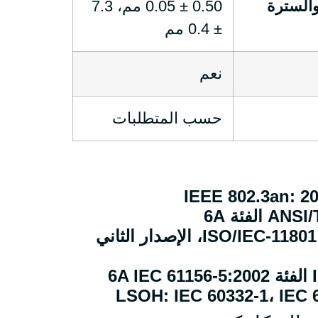
السترة
0.50 ± 0.05 مم، 7.3
± 0.4 مم
نعم
حسب المتطلبات
IEEE 802.3an: 2
الفئة 6A
المواصفة القياسية ISO/IEC-11801، الإصدار الثاني
6
LSOH: IEC 60332-1، IEC 