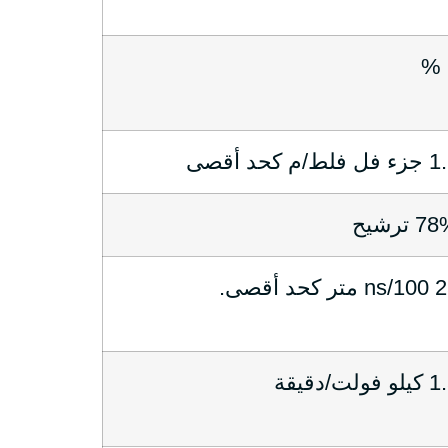
 فلط/م كحد أقصى
 ترشيح
تر كحد أقصى.
و فولت/دقيقة