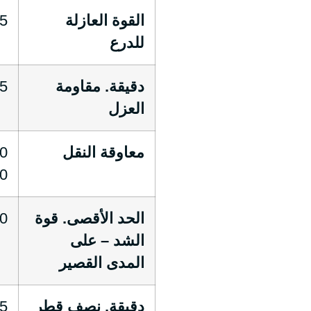
القوة العازلة
1.5 كيل
للدرع
دقيقة. مقاومة
5 GΩ-كم
العزل
معاوقة النقل
100 
الحد الأقصى. قوة
 N
الشد – على
المدى القصير
دقيقة. نصف قطر
55 