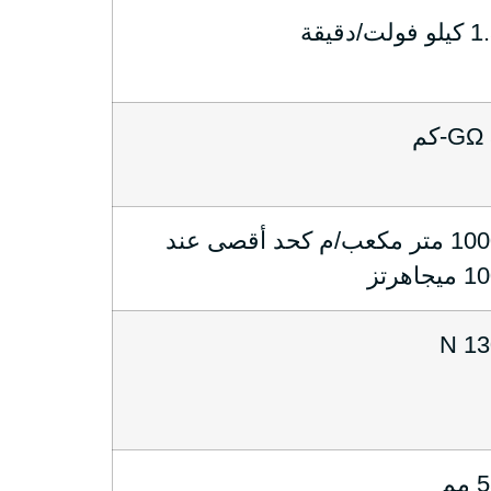
و فولت/دقيقة
1000 متر مكعب/م كحد أقصى عند
ميجاهرتز
130
مم