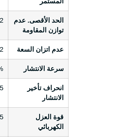
المستمر
الحد الأقصى. عدم
2 %
توازن المقاومة
عدم اتزان السعة
1.2 جزء فل
سرعة الانتشار
78%
انحراف تأخير
25 ns/100 م
الانتشار
قوة العزل
1.5 كيل
الكهربائي