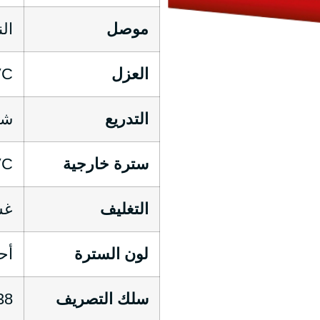
موصل
ال
العزل
VC
التدريع
شر
سترة خارجية
VC
التغليف
غش
لون السترة
أح
سلك التصريف
0.38 مم من 