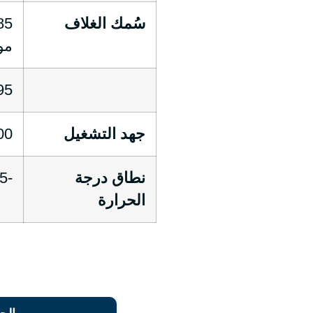
سُمك الغلاف
مو
0.95 مم (4.0
جهد التشغيل
0 V
نطاق درجة
-35 ℃ إلى +105 ℃
الحرارة