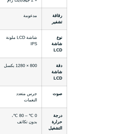
+ 2 جيجابايت رام
رقاقة
مدعومة
تشفير
نوع
شاشة LCD ملونة
شاشة
IPS
LCD
دقة
800 × 1280 بكسل
شاشة
LCD
صوت
جرس متعدد
النغمات
درجة
0 ℃ – 80 ℃،
حرارة
بدون تكاثف
التشغيل