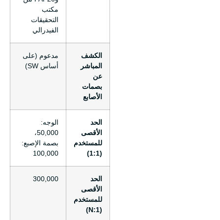
مكتب
التحقيقات
الفيدرالي
الكشف
مدعوم (على
المباشر
أساس SW)
عن
بصمات
الأصابع
الحد
الوجه:
الأقصى
50,000،
للمستخدم
بصمة الإصبع:
100,000
(1:1)
الحد
300,000
الأقصى
للمستخدم
(1:N)