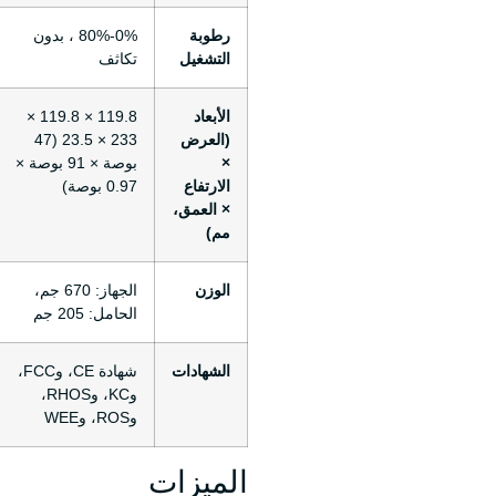
رطوبة
0%-80% ، بدون
التشغيل
تكاثف
الأبعاد
119.8 × 119.8 ×
(العرض
233 × 23.5 (47
×
بوصة × 91 بوصة ×
الارتفاع
0.97 بوصة)
× العمق،
مم)
الوزن
الجهاز: 670 جم،
الحامل: 205 جم
الشهادات
شهادة CE، وFCC،
وKC، وRHOS،
وROS، وWEE
الميزات