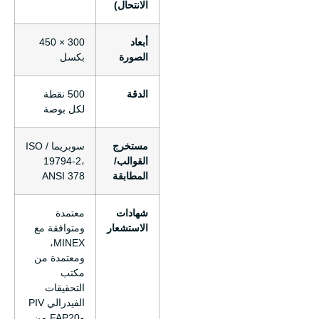
الانتحال)
أبعاد
300 × 450
الصورة
بكسل
الدقة
500 نقطة
لكل بوصة
مستخرج
سوبريما / ISO
القوالب/
19794-2،
المطابقة
ANSI 378
شهادات
معتمدة
الاستشعار
ومتوافقة مع
MINEX،
ومعتمدة من
مكتب
التحقيقات
الفيدرالي PIV
وFAP20 من