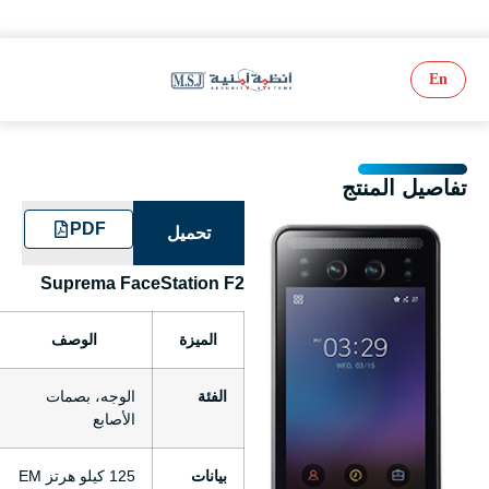
En
تفاصيل المنتج
PDF
تحميل
Suprema FaceStation F2
الميزة
الوصف
الفئة
الوجه، بصمات
الأصابع
بيانات
125 كيلو هرتز EM