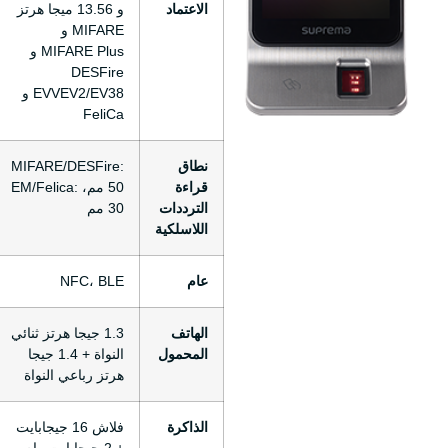
الاعتماد
و 13.56 ميجا هرتز
MIFARE و
MIFARE Plus و
DESFire
EVVEV2/EV38 و
FeliCa
نطاق
MIFARE/DESFire:
قراءة
50 مم، EM/Felica:
الترددات
30 مم
اللاسلكية
عام
NFC، BLE
الهاتف
1.3 جيجا هرتز ثنائي
المحمول
النواة + 1.4 جيجا
هرتز رباعي النواة
الذاكرة
فلاش 16 جيجابايت